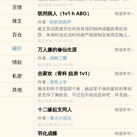
陌生的少女设计将她囚禁，撩开她衣袍。“你说，你
最近更新 2026-03-19
言情
是不是最下贱的？”排雷：瞎写，解压用的，卿芷靖
联邦病人（1v1 h ABO）
阅读本书
川，年上，前期弱攻强受不完全肉文，有剧情，标
辣文
作者 :
卧听风雨声
题后有括号的是h章受非洁，存在与其他人（AO都
戴文景试图避开任何具有强烈精神成瘾效果的东
有，都女的）的身体关系和多p情节，有ntr。攻守
百合
西，单身时连自渎时间都严格限制在每周五晚上。
攻德(重点！！！）感情上始终1v1设定女A没有阴
他虽然喝酒，但只是小酌。上校有意挑选那些最劣
最近更新 2026-02-23
囊，有b，所以会有受一边骑一边扣
质的杜松子酒，让它们做他深夜制定作战计划的副
藏经
万人嫌的修仙生涯
阅读本书
手，他只要酒精醒神的效果，不需要令人沉迷的美
作者 :
绕树三圈
妙滋味。??他深知精神力量的强大，如果想在时刻
情欲
最近更新 2025-05-08
笼罩着死亡阴云的瓦瑟活下去，必须要有信仰。有
人把抑制剂当作上帝，在屡次过量的注射中瞳孔涣
合家欢（骨科 姐弟 1v1）
阅读本书
私密
散，萎靡不振，沦为快感的奴隶；有人奉性爱为真
作者 :
形而上学
理
佩佳和终于摆脱那个家，她这辈子做的最坏的事就
其他
是丢掉了佩航笛。不过也不能说是坏吧，毕竟她还
会给佩航笛打钱，生他的是沈艳又不是她。佩航笛
最近更新 2025-04-28
想不明白姐姐为什么一定要离开，他在姐姐在的时
十二缘起支同人
阅读本书
候无比乖巧，后来他发现在不懂事的年龄早就让姐
作者 :
看点小说玩
姐在他面前竖起了一道墙。后来佩航笛消失了，和
最近更新 2024-10-13
嘉出现了。一个坏人佩佳和vs另一个坏人佩航笛两
个人都不是什么好人啊，如果大家不喜欢那就直接
羽化成蝶
阅读本书