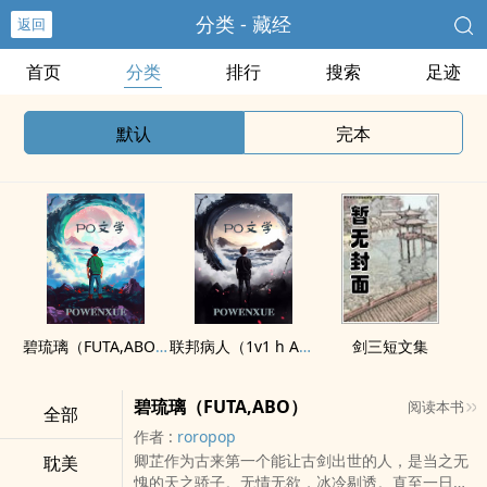
分类 - 藏经
返回
首页
分类
排行
搜索
足迹
默认
完本
碧琉璃（FUTA,ABO）
联邦病人（1v1 h ABO）
剑三短文集
碧琉璃（FUTA,ABO）
阅读本书
全部
作者 :
roropop
卿芷作为古来第一个能让古剑出世的人，是当之无
耽美
愧的天之骄子。无情无欲，冰冷剔透。直至一日，