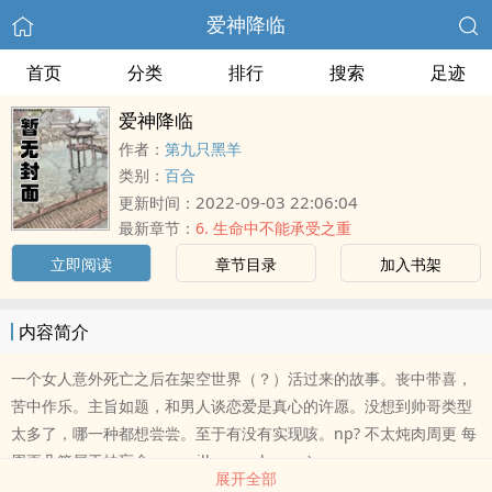
爱神降临
首页
分类
排行
搜索
足迹
爱神降临
作者：
第九只黑羊
类别：
百合
2022-09-03 22:06:04
更新时间：
最新章节：
6. 生命中不能承受之重
立即阅读
章节目录
加入书架
内容简介
一个女人意外死亡之后在架空世界（？）活过来的故事。丧中带喜，
苦中作乐。主旨如题，和男人谈恋爱是真心的许愿。没想到帅哥类型
太多了，哪一种都想尝尝。至于有没有实现咳。np? 不太炖肉周更 每
周更几篇属于抽盲盒 you will never know ;)
展开全部