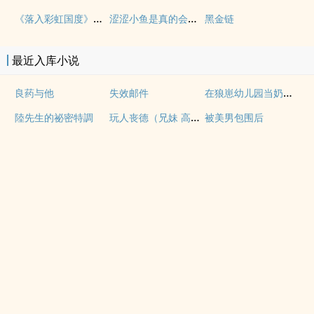
《落入彩虹国度》穿越+西幻+言情
涩涩小鱼是真的会被干透
黑金链
最近入库小说
在狼崽幼儿园当奶爸的日常
良药与他
失效邮件
玩人丧德（兄妹 高H）
陸先生的祕密特調
被美男包围后