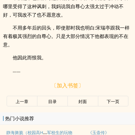
哪里受得了这种讽刺，我妈说我自尊心太强太过于冲动不
好，可我改不了也不愿意改。
不用多年后的回头，即使那时我也明白:宋瑞亭跟我一样
有着极其强烈的自尊心。只是大部分情况下他都表现的不在
意。
他因此而恨我。
……
〔加入书签〕
上一章
目录
封面
下一页
热门小说推荐
静海旖旎（校园高H）
军校生的玩物
《玉壶传》