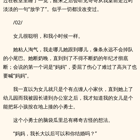
过在教室里睡了一觉，醒来之后会听见哥哥从我桌前走过时
淡淡的一句“放学了”。似乎一切都没改变过。
/02/
女儿很聪明，和我小时候一样。
她粘人淘气，我走哪儿她跟到哪儿，像条永远不会掉队
的小尾巴。她断奶晚，直到到了不得不断奶的年纪才彻底
断；会说的第一个词是“妈妈”，委屈了伤心了难过了高兴了也
要喊“妈妈”。
我一直以为女儿就只是个有点缠人小家伙，直到她上了
幼儿园而我被园长请到办公室之后，我才知道我的女儿是个
能把坏小孩按在地上揍的小勇士。
这个小勇士的脑袋瓜里总有稀奇古怪的想法。
“妈妈，我长大以后可以和你结婚吗？”