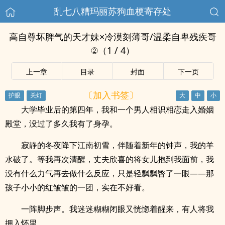
乱七八糟玛丽苏狗血梗寄存处
高自尊坏脾气的天才妹×冷漠刻薄哥/温柔自卑残疾哥
②（1 / 4）
上一章
目录
封面
下一页
〔加入书签〕
大学毕业后的第四年，我和一个男人相识相恋走入婚姻
殿堂，没过了多久我有了身孕。
寂静的冬夜降下江南初雪，伴随着新年的钟声，我的羊
水破了。等我再次清醒，丈夫欣喜的将女儿抱到我面前，我
没有什么力气再去做什么反应，只是轻飘飘瞥了一眼——那
孩子小小的红皱皱的一团，实在不好看。
一阵脚步声。我迷迷糊糊闭眼又恍惚着醒来，有人将我
拥入怀里。