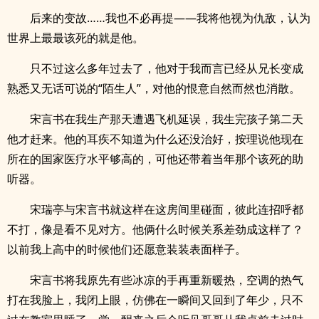
后来的变故……我也不必再提——我将他视为仇敌，认为
世界上最最该死的就是他。
只不过这么多年过去了，他对于我而言已经从兄长变成
熟悉又无话可说的“陌生人”，对他的恨意自然而然也消散。
宋言书在我生产那天遭遇飞机延误，我生完孩子第二天
他才赶来。他的耳疾不知道为什么还没治好，按理说他现在
所在的国家医疗水平够高的，可他还带着当年那个该死的助
听器。
宋瑞亭与宋言书就这样在这房间里碰面，彼此连招呼都
不打，像是看不见对方。他俩什么时候关系差劲成这样了？
以前我上高中的时候他们还愿意装装表面样子。
宋言书将我原先有些冰凉的手再重新暖热，空调的热气
打在我脸上，我闭上眼，仿佛在一瞬间又回到了年少，只不